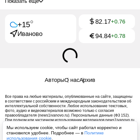
Показать ещё
82.17
○
+0.76
+15
Иваново
94.84
+0.78
Авторы
О нас
Архив
Все права на любые материалы, опубликованные на сайте, защищены
в соответствии с российским и международным законодательством об
интеллектуальной собственности. Любое использование текстовых,
фото, аудио и видеоматериалов возможно только с согласия
правообладателя (news1ivanovo.ru). Персональные данные (ФЗ 152).
При полном или частичном использовании материалов news1ivanovo.ru
активная индексируемая гиперссылка на исходный материал
Мы используем cookie, чтобы сайт работал корректно и
обязательна. Запрещено для детей. Оригинал текста:
становился удобнее. Подробнее — в
Политике
https://news1ivanovo.ru/
использования cookie
.