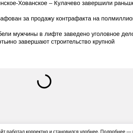
инское-Хованское – Кулачево завершили раньш
рафован за продажу контрафакта на полмиллио
бели мужчины в лифте заведено уголовное дел
тьино завершают строительство крупной
айт работал корректно и становился удобнее. Подробнее —