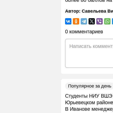
более 80 баллов на
Автор:
Савельева В
0 комментариев
Популярное за день
Студенты НИУ ВШЭ 
Юрьевецком район
В Иванове менеджер