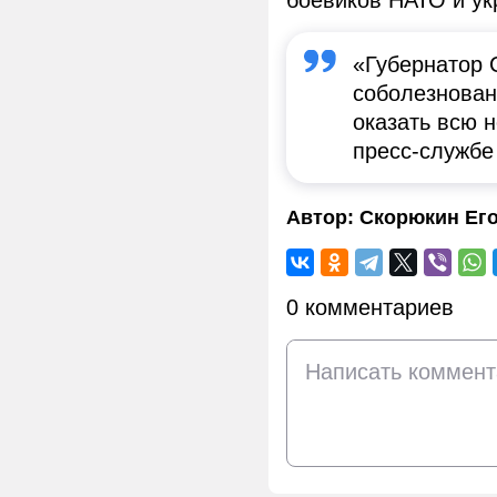
боевиков НАТО и ук
«Губернатор 
соболезнован
оказать всю 
пресс-службе
Автор:
Скорюкин Ег
0 комментариев