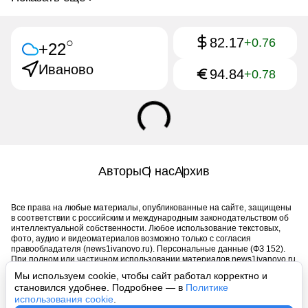
82.17
○
+0.76
+22
Иваново
94.84
+0.78
Авторы
О нас
Архив
Все права на любые материалы, опубликованные на сайте, защищены
в соответствии с российским и международным законодательством об
интеллектуальной собственности. Любое использование текстовых,
фото, аудио и видеоматериалов возможно только с согласия
правообладателя (news1ivanovo.ru). Персональные данные (ФЗ 152).
При полном или частичном использовании материалов news1ivanovo.ru
активная индексируемая гиперссылка на исходный материал
Мы используем cookie, чтобы сайт работал корректно и
обязательна. Запрещено для детей. Оригинал текста:
становился удобнее. Подробнее — в
Политике
https://news1ivanovo.ru/
использования cookie
.