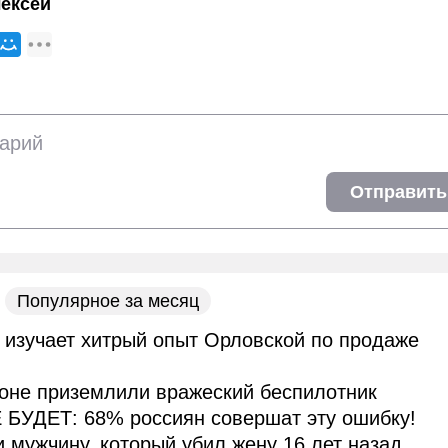
ексей
Отправить
Популярное за месяц
 изучает хитрый опыт Орловской по продаже
оне приземлили вражеский беспилотник
 БУДЕТ: 68% россиян совершат эту ошибку!
и мужчину, который убил жену 16 лет назад