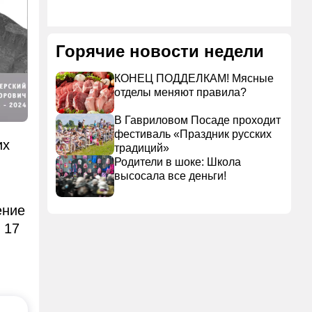
Горячие новости недели
КОНЕЦ ПОДДЕЛКАМ! Мясные
отделы меняют правила?
В Гавриловом Посаде проходит
фестиваль «Праздник русских
их
традиций»
Родители в шоке: Школа
высосала все деньги!
ение
 17