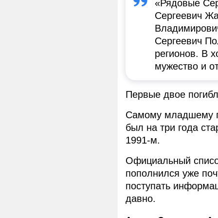
«Рядовые Сер
Сергеевич Жа
Владимирович
Сергеевич По
регионов. В 
мужество и от
Первые двое погибл
Самому младшему п
был на три года ста
1991-м.
Официальный списо
пополнился уже поч
поступать информац
давно.