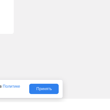
 в
Политике
Принять