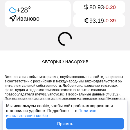
80.93
○
-0.20
+28
Иваново
93.19
-0.39
Авторы
О нас
Архив
Все права на любые материалы, опубликованные на сайте, защищены
в соответствии с российским и международным законодательством об
интеллектуальной собственности. Любое использование текстовых,
фото, аудио и видеоматериалов возможно только с согласия
правообладателя (news1ivanovo.ru). Персональные данные (ФЗ 152).
При полном или частичном использовании материалов news1ivanovo.ru
активная индексируемая гиперссылка на исходный материал
Мы используем cookie, чтобы сайт работал корректно и
обязательна. Запрещено для детей. Оригинал текста:
становился удобнее. Подробнее — в
Политике
https://news1ivanovo.ru/
использования cookie
.
Пользовательское соглашение
|
Политика конфиденциальности
|
Принять
Политика использования cookie