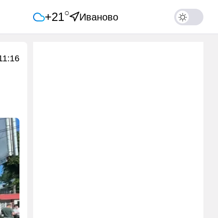
○
+21
Иваново
11:16