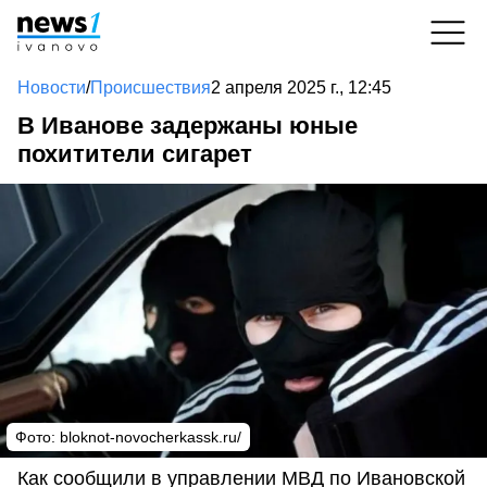
Новости
/
Происшествия
2 апреля 2025 г., 12:45
В Иванове задержаны юные
похитители сигарет
Фото: bloknot-novocherkassk.ru/
Как сообщили в управлении МВД по Ивановской