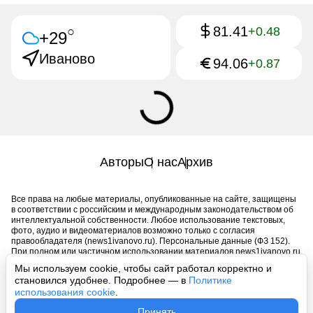
81.41
○
+0.48
+29
Иваново
94.06
+0.87
Авторы
О нас
Архив
Все права на любые материалы, опубликованные на сайте, защищены
в соответствии с российским и международным законодательством об
интеллектуальной собственности. Любое использование текстовых,
фото, аудио и видеоматериалов возможно только с согласия
правообладателя (news1ivanovo.ru). Персональные данные (ФЗ 152).
При полном или частичном использовании материалов news1ivanovo.ru
активная индексируемая гиперссылка на исходный материал
Мы используем cookie, чтобы сайт работал корректно и
обязательна. Запрещено для детей. Оригинал текста:
становился удобнее. Подробнее — в
Политике
https://news1ivanovo.ru/
использования cookie
.
Пользовательское соглашение
|
Политика конфиденциальности
|
Принять
Политика использования cookie