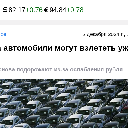
82.17
+0.76
94.84
+0.78
ире
2 декабря 2024 г., 
 автомобили могут взлететь у
снова подорожают из-за ослабления рубля