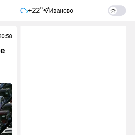
○
+22
Иваново
20:58
же