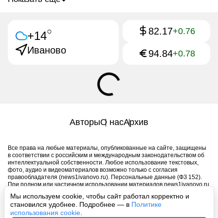
82.17
○
+0.76
+14
Иваново
94.84
+0.78
Авторы
О нас
Архив
Все права на любые материалы, опубликованные на сайте, защищены
в соответствии с российским и международным законодательством об
интеллектуальной собственности. Любое использование текстовых,
фото, аудио и видеоматериалов возможно только с согласия
правообладателя (news1ivanovo.ru). Персональные данные (ФЗ 152).
При полном или частичном использовании материалов news1ivanovo.ru
активная индексируемая гиперссылка на исходный материал
Мы используем cookie, чтобы сайт работал корректно и
обязательна. Запрещено для детей. Оригинал текста:
становился удобнее. Подробнее — в
Политике
https://news1ivanovo.ru/
использования cookie
.