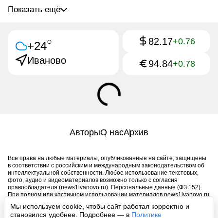
Показать ещё
82.17
○
+0.76
+24
Иваново
94.84
+0.78
Авторы
О нас
Архив
Все права на любые материалы, опубликованные на сайте, защищены
в соответствии с российским и международным законодательством об
интеллектуальной собственности. Любое использование текстовых,
фото, аудио и видеоматериалов возможно только с согласия
правообладателя (news1ivanovo.ru). Персональные данные (ФЗ 152).
При полном или частичном использовании материалов news1ivanovo.ru
активная индексируемая гиперссылка на исходный материал
Мы используем cookie, чтобы сайт работал корректно и
обязательна. Запрещено для детей. Оригинал текста:
становился удобнее. Подробнее — в
Политике
https://news1ivanovo.ru/