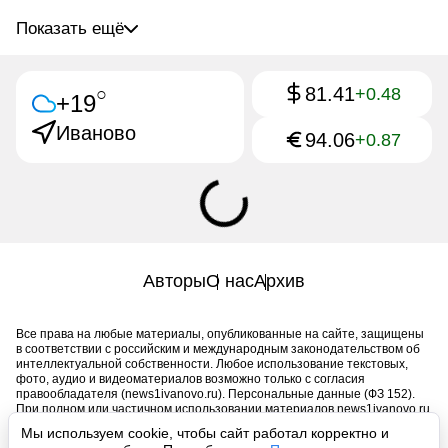
Показать ещё
81.41
○
+0.48
+19
Иваново
94.06
+0.87
Авторы
О нас
Архив
Все права на любые материалы, опубликованные на сайте, защищены
в соответствии с российским и международным законодательством об
интеллектуальной собственности. Любое использование текстовых,
фото, аудио и видеоматериалов возможно только с согласия
правообладателя (news1ivanovo.ru). Персональные данные (ФЗ 152).
При полном или частичном использовании материалов news1ivanovo.ru
активная индексируемая гиперссылка на исходный материал
Мы используем cookie, чтобы сайт работал корректно и
обязательна. Запрещено для детей. Оригинал текста: