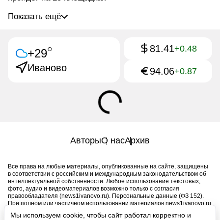
Показать ещё
81.41
○
+0.48
+29
Иваново
94.06
+0.87
Авторы
О нас
Архив
Все права на любые материалы, опубликованные на сайте, защищены
в соответствии с российским и международным законодательством об
интеллектуальной собственности. Любое использование текстовых,
фото, аудио и видеоматериалов возможно только с согласия
правообладателя (news1ivanovo.ru). Персональные данные (ФЗ 152).
При полном или частичном использовании материалов news1ivanovo.ru
активная индексируемая гиперссылка на исходный материал
Мы используем cookie, чтобы сайт работал корректно и
обязательна. Запрещено для детей. Оригинал текста: