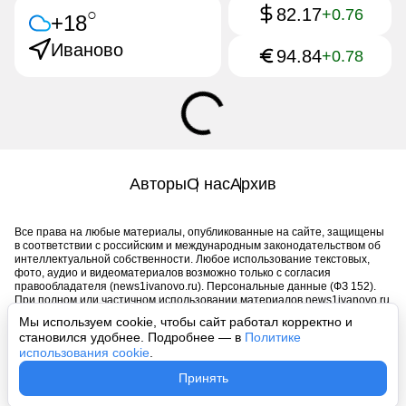
82.17
○
+0.76
+18
Иваново
94.84
+0.78
Авторы
О нас
Архив
Все права на любые материалы, опубликованные на сайте, защищены
в соответствии с российским и международным законодательством об
интеллектуальной собственности. Любое использование текстовых,
фото, аудио и видеоматериалов возможно только с согласия
правообладателя (news1ivanovo.ru). Персональные данные (ФЗ 152).
При полном или частичном использовании материалов news1ivanovo.ru
активная индексируемая гиперссылка на исходный материал
Мы используем cookie, чтобы сайт работал корректно и
обязательна. Запрещено для детей. Оригинал текста:
становился удобнее. Подробнее — в
Политике
https://news1ivanovo.ru/
использования cookie
.
Пользовательское соглашение
|
Политика конфиденциальности
|
Принять
Политика использования cookie