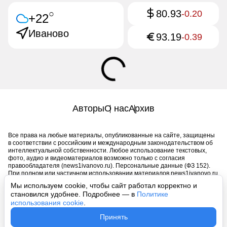
80.93
○
-0.20
+22
Иваново
93.19
-0.39
Авторы
О нас
Архив
Все права на любые материалы, опубликованные на сайте, защищены
в соответствии с российским и международным законодательством об
интеллектуальной собственности. Любое использование текстовых,
фото, аудио и видеоматериалов возможно только с согласия
правообладателя (news1ivanovo.ru). Персональные данные (ФЗ 152).
При полном или частичном использовании материалов news1ivanovo.ru
активная индексируемая гиперссылка на исходный материал
Мы используем cookie, чтобы сайт работал корректно и
обязательна. Запрещено для детей. Оригинал текста:
становился удобнее. Подробнее — в
Политике
https://news1ivanovo.ru/
использования cookie
.
Пользовательское соглашение
|
Политика конфиденциальности
|
Принять
Политика использования cookie