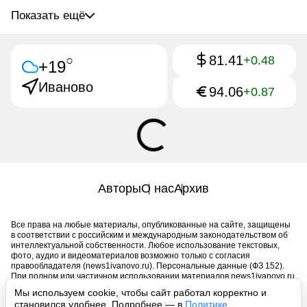
Показать ещё
81.41
○
+0.48
+19
Иваново
94.06
+0.87
Авторы
О нас
Архив
Все права на любые материалы, опубликованные на сайте, защищены
в соответствии с российским и международным законодательством об
интеллектуальной собственности. Любое использование текстовых,
фото, аудио и видеоматериалов возможно только с согласия
правообладателя (news1ivanovo.ru). Персональные данные (ФЗ 152).
При полном или частичном использовании материалов news1ivanovo.ru
активная индексируемая гиперссылка на исходный материал
Мы используем cookie, чтобы сайт работал корректно и
обязательна. Запрещено для детей. Оригинал текста:
становился удобнее. Подробнее — в
Политике