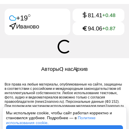
81.41
○
+0.48
+19
Иваново
94.06
+0.87
Авторы
О нас
Архив
Все права на любые материалы, опубликованные на сайте, защищены
в соответствии с российским и международным законодательством об
интеллектуальной собственности. Любое использование текстовых,
фото, аудио и видеоматериалов возможно только с согласия
правообладателя (news1ivanovo.ru). Персональные данные (ФЗ 152).
При полном или частичном использовании материалов news1ivanovo.ru
активная индексируемая гиперссылка на исходный материал
Мы используем cookie, чтобы сайт работал корректно и
обязательна. Запрещено для детей. Оригинал текста:
становился удобнее. Подробнее — в
Политике
https://news1ivanovo.ru/
использования cookie
.
Пользовательское соглашение
|
Политика конфиденциальности
|