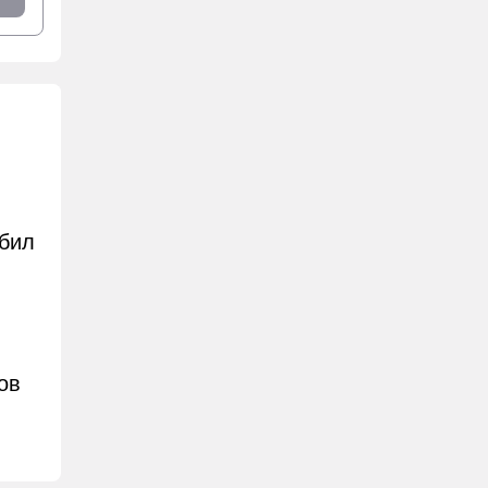
сбил
ов