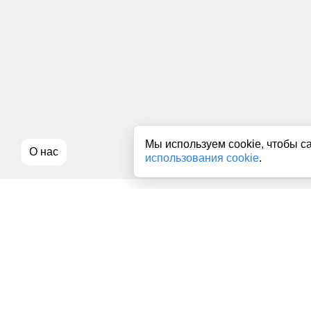
Мы используем cookie, чтобы с
О нас
использования cookie
.
Все права на любые материалы, опубликованные на сайте, з
использование текстовых, фото, аудио и видеоматериалов воз
использовании материалов news1ivanovo.ru активная индекси
Пользовательское соглашение
|
Политика конфиденциальност