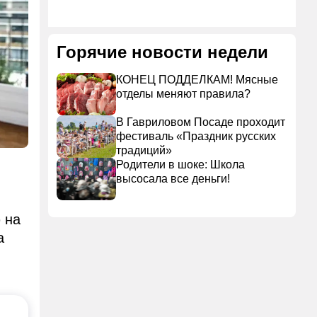
Горячие новости недели
КОНЕЦ ПОДДЕЛКАМ! Мясные
отделы меняют правила?
В Гавриловом Посаде проходит
фестиваль «Праздник русских
традиций»
Родители в шоке: Школа
высосала все деньги!
 на
а