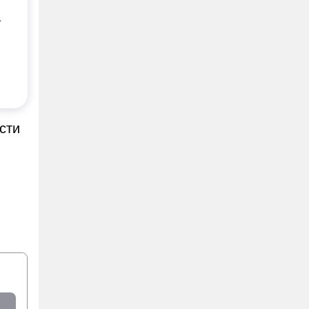
а
сти