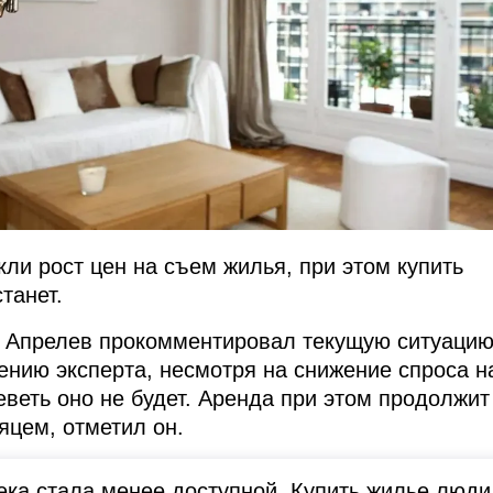
ли рост цен на съем жилья, при этом купить
танет.
н Апрелев прокомментировал текущую ситуацию
ению эксперта, несмотря на снижение спроса н
еветь оно не будет. Аренда при этом продолжит
яцем, отметил он.
ека стала менее доступной. Купить жилье люди