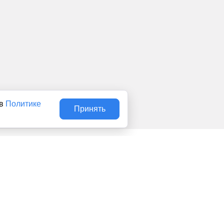
 в
Политике
Принять
Авторы
О нас
Архив
льством об интеллектуальной собственности. Любое
сональные данные (ФЗ 152). При полном или частичном
о для детей. Оригинал текста:
https://news1ivanovo.ru/