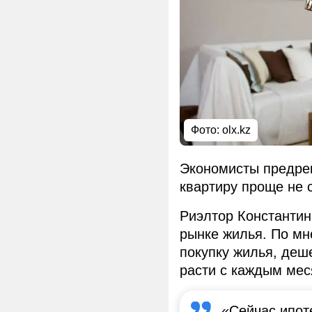
Фото: olx.kz
Экономисты предрек
квартиру проще не с
Риэлтор Константи
рынке жилья. По мн
покупку жилья, деш
расти с каждым мес
«Сейчас ипот