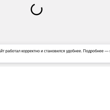
айт работал корректно и становился удобнее. Подробнее —
ащищены в соответствии с российским и международным законодате
можно только с согласия правообладателя (news1ivanovo.ru). Пер
руемая гиперссылка на исходный материал обязательна. Запрещен
и
|
Политика использования cookie