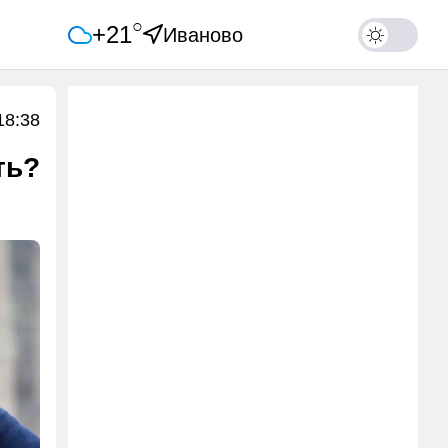
○
+21
Иваново
18:38
ть?