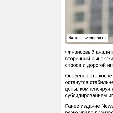
Фото: stav.ranepa.ru
Финансовый аналити
вторичный рынок жи
спроса и дорогой ип
Особенно это коснё
останутся стабильн
цены, компенсируя 
субсидированием ип
Ранее издание New
резко упало произв