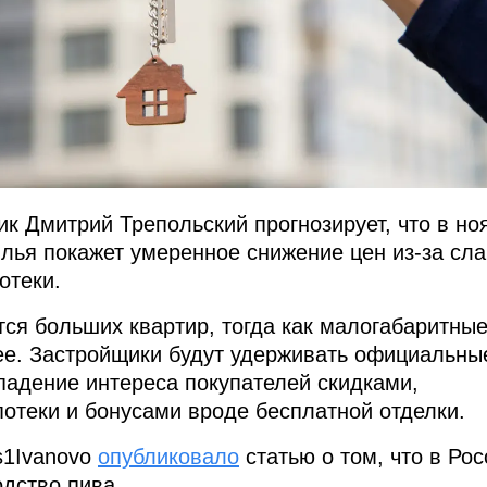
к Дмитрий Трепольский прогнозирует, что в но
лья покажет умеренное снижение цен из-за сла
отеки.
тся больших квартир, тогда как малогабаритны
ее. Застройщики будут удерживать официальны
падение интереса покупателей скидками,
отеки и бонусами вроде бесплатной отделки.
s1Ivanovo
опубликовало
статью о том, что в Рос
одство пива.