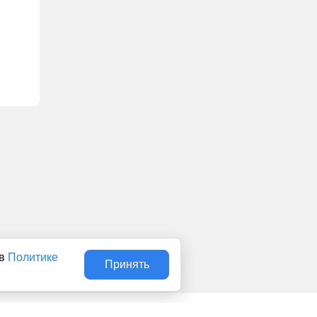
 в
Политике
Принять