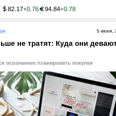
82.17
+0.76
94.84
+0.78
ире
5 июня, 
ьше не тратят: Куда они деваю
ся осознаннее планировать покупки