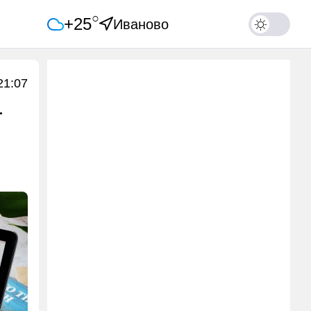
○
+25
Иваново
21:07
т