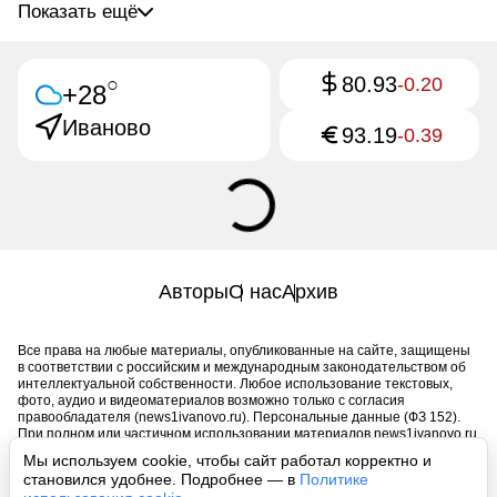
Показать ещё
80.93
○
-0.20
+28
Иваново
93.19
-0.39
Авторы
О нас
Архив
Все права на любые материалы, опубликованные на сайте, защищены
в соответствии с российским и международным законодательством об
интеллектуальной собственности. Любое использование текстовых,
фото, аудио и видеоматериалов возможно только с согласия
правообладателя (news1ivanovo.ru). Персональные данные (ФЗ 152).
При полном или частичном использовании материалов news1ivanovo.ru
активная индексируемая гиперссылка на исходный материал
Мы используем cookie, чтобы сайт работал корректно и
обязательна. Запрещено для детей. Оригинал текста:
становился удобнее. Подробнее — в
Политике
https://news1ivanovo.ru/