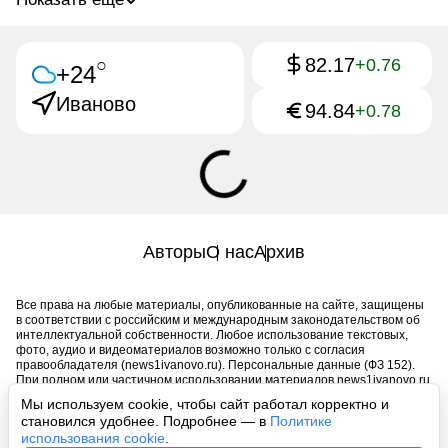
82.17
○
+0.76
+24
Иваново
94.84
+0.78
Авторы
О нас
Архив
Все права на любые материалы, опубликованные на сайте, защищены
в соответствии с российским и международным законодательством об
интеллектуальной собственности. Любое использование текстовых,
фото, аудио и видеоматериалов возможно только с согласия
правообладателя (news1ivanovo.ru). Персональные данные (ФЗ 152).
При полном или частичном использовании материалов news1ivanovo.ru
активная индексируемая гиперссылка на исходный материал
Мы используем cookie, чтобы сайт работал корректно и
обязательна. Запрещено для детей. Оригинал текста:
становился удобнее. Подробнее — в
Политике
https://news1ivanovo.ru/
использования cookie
.