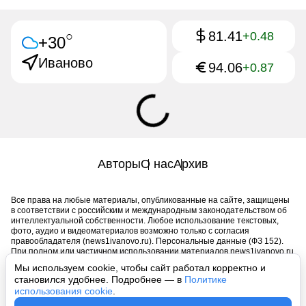
81.41
○
+0.48
+30
Иваново
94.06
+0.87
Авторы
О нас
Архив
Все права на любые материалы, опубликованные на сайте, защищены
в соответствии с российским и международным законодательством об
интеллектуальной собственности. Любое использование текстовых,
фото, аудио и видеоматериалов возможно только с согласия
правообладателя (news1ivanovo.ru). Персональные данные (ФЗ 152).
При полном или частичном использовании материалов news1ivanovo.ru
активная индексируемая гиперссылка на исходный материал
Мы используем cookie, чтобы сайт работал корректно и
обязательна. Запрещено для детей. Оригинал текста:
становился удобнее. Подробнее — в
Политике
https://news1ivanovo.ru/
использования cookie
.
Пользовательское соглашение
|
Политика конфиденциальности
|