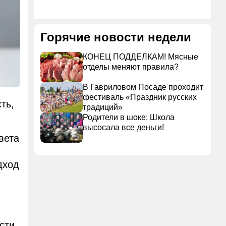
Горячие новости недели
КОНЕЦ ПОДДЕЛКАМ! Мясные
отделы меняют правила?
В Гавриловом Посаде проходит
фестиваль «Праздник русских
ть,
традиций»
Родители в шоке: Школа
высосала все деньги!
вета
дход
сти