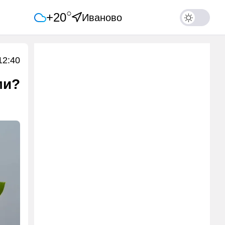
○
+20
Иваново
12:40
ми?