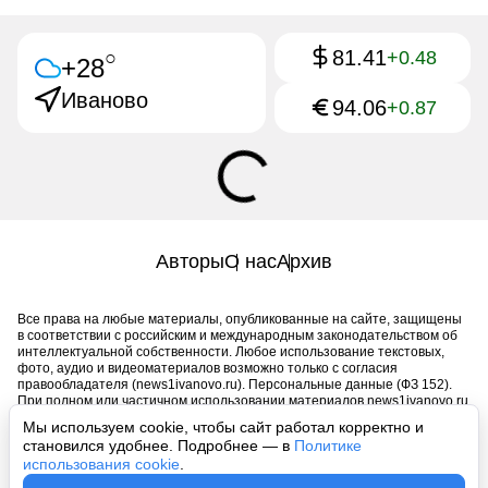
81.41
○
+0.48
+28
Иваново
94.06
+0.87
Авторы
О нас
Архив
Все права на любые материалы, опубликованные на сайте, защищены
в соответствии с российским и международным законодательством об
интеллектуальной собственности. Любое использование текстовых,
фото, аудио и видеоматериалов возможно только с согласия
правообладателя (news1ivanovo.ru). Персональные данные (ФЗ 152).
При полном или частичном использовании материалов news1ivanovo.ru
активная индексируемая гиперссылка на исходный материал
Мы используем cookie, чтобы сайт работал корректно и
обязательна. Запрещено для детей. Оригинал текста:
становился удобнее. Подробнее — в
Политике
https://news1ivanovo.ru/
использования cookie
.
Пользовательское соглашение
|
Политика конфиденциальности
|