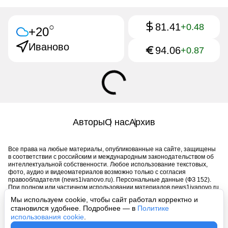
81.41
○
+0.48
+20
Иваново
94.06
+0.87
Авторы
О нас
Архив
Все права на любые материалы, опубликованные на сайте, защищены
в соответствии с российским и международным законодательством об
интеллектуальной собственности. Любое использование текстовых,
фото, аудио и видеоматериалов возможно только с согласия
правообладателя (news1ivanovo.ru). Персональные данные (ФЗ 152).
При полном или частичном использовании материалов news1ivanovo.ru
активная индексируемая гиперссылка на исходный материал
Мы используем cookie, чтобы сайт работал корректно и
обязательна. Запрещено для детей. Оригинал текста:
становился удобнее. Подробнее — в
Политике
https://news1ivanovo.ru/
использования cookie
.
Пользовательское соглашение
|
Политика конфиденциальности
|