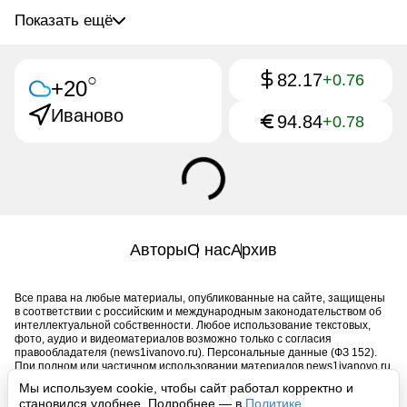
Показать ещё
82.17
○
+0.76
+20
Иваново
94.84
+0.78
Авторы
О нас
Архив
Все права на любые материалы, опубликованные на сайте, защищены
в соответствии с российским и международным законодательством об
интеллектуальной собственности. Любое использование текстовых,
фото, аудио и видеоматериалов возможно только с согласия
правообладателя (news1ivanovo.ru). Персональные данные (ФЗ 152).
При полном или частичном использовании материалов news1ivanovo.ru
активная индексируемая гиперссылка на исходный материал
Мы используем cookie, чтобы сайт работал корректно и
обязательна. Запрещено для детей. Оригинал текста:
становился удобнее. Подробнее — в
Политике