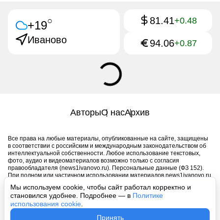
81.41
○
+0.48
+19
Иваново
94.06
+0.87
Авторы
О нас
Архив
Все права на любые материалы, опубликованные на сайте, защищены
в соответствии с российским и международным законодательством об
интеллектуальной собственности. Любое использование текстовых,
фото, аудио и видеоматериалов возможно только с согласия
правообладателя (news1ivanovo.ru). Персональные данные (ФЗ 152).
При полном или частичном использовании материалов news1ivanovo.ru
активная индексируемая гиперссылка на исходный материал
Мы используем cookie, чтобы сайт работал корректно и
обязательна. Запрещено для детей. Оригинал текста:
становился удобнее. Подробнее — в
Политике
https://news1ivanovo.ru/
использования cookie
.
Пользовательское соглашение
|
Политика конфиденциальности
|
Принять
Политика использования cookie