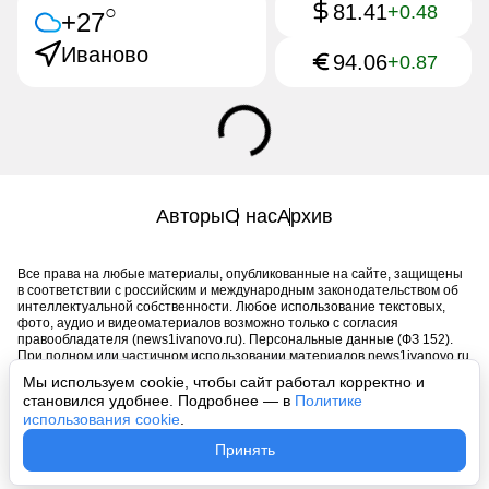
81.41
○
+0.48
+27
Иваново
94.06
+0.87
Авторы
О нас
Архив
Все права на любые материалы, опубликованные на сайте, защищены
в соответствии с российским и международным законодательством об
интеллектуальной собственности. Любое использование текстовых,
фото, аудио и видеоматериалов возможно только с согласия
правообладателя (news1ivanovo.ru). Персональные данные (ФЗ 152).
При полном или частичном использовании материалов news1ivanovo.ru
активная индексируемая гиперссылка на исходный материал
Мы используем cookie, чтобы сайт работал корректно и
обязательна. Запрещено для детей. Оригинал текста:
становился удобнее. Подробнее — в
Политике
https://news1ivanovo.ru/
использования cookie
.
Пользовательское соглашение
|
Политика конфиденциальности
|
Принять
Политика использования cookie