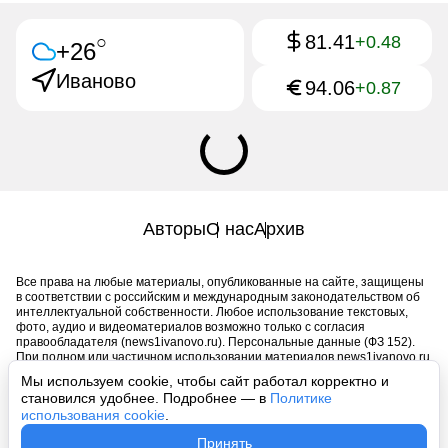
81.41
○
+0.48
+26
Иваново
94.06
+0.87
Авторы
О нас
Архив
Все права на любые материалы, опубликованные на сайте, защищены
в соответствии с российским и международным законодательством об
интеллектуальной собственности. Любое использование текстовых,
фото, аудио и видеоматериалов возможно только с согласия
правообладателя (news1ivanovo.ru). Персональные данные (ФЗ 152).
При полном или частичном использовании материалов news1ivanovo.ru
активная индексируемая гиперссылка на исходный материал
Мы используем cookie, чтобы сайт работал корректно и
обязательна. Запрещено для детей. Оригинал текста:
становился удобнее. Подробнее — в
Политике
https://news1ivanovo.ru/
использования cookie
.
Пользовательское соглашение
|
Политика конфиденциальности
|
Принять
Политика использования cookie