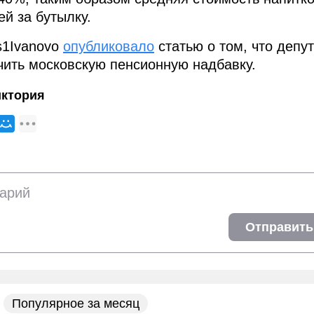
й за бутылку.
s1Ivanovo
опубликовало
статью о том, что депу
учить московскую пенсионную надбавку.
иктория
Отправить
Популярное за месяц