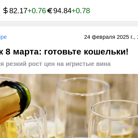
82.17
+0.76
94.84
+0.78
ире
24 февраля 2025 г., 
 8 марта: готовьте кошельки!
я резкий рост цен на игристые вина