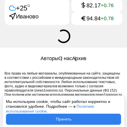
82.17
○
+0.76
+25
Иваново
94.84
+0.78
Авторы
О нас
Архив
Все права на любые материалы, опубликованные на сайте, защищены
в соответствии с российским и международным законодательством об
интеллектуальной собственности. Любое использование текстовых,
фото, аудио и видеоматериалов возможно только с согласия
правообладателя (news1ivanovo.ru). Персональные данные (ФЗ 152).
При полном или частичном использовании материалов news1ivanovo.ru
активная индексируемая гиперссылка на исходный материал
Мы используем cookie, чтобы сайт работал корректно и
обязательна. Запрещено для детей. Оригинал текста:
становился удобнее. Подробнее — в
Политике
https://news1ivanovo.ru/
использования cookie
.
Пользовательское соглашение
|
Политика конфиденциальности
|
Принять
Политика использования cookie