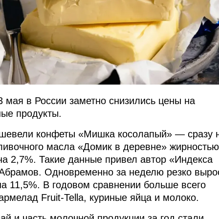
3 мая в России заметно снизились цены на
ые продукты.
ешевели конфеты «Мишка косолапый» — сразу 
ливочного масла «Домик в деревне» жирностью
на 2,7%. Такие данные привел автор «Индекса
Абрамов. Одновременно за неделю резко выро
а 11,5%. В годовом сравнении больше всего
рмелад Fruit-Tella, куриные яйца и молоко.
ай и часть молочной продукции за год стали