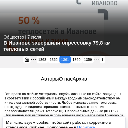
Общество
|
7 июля
В Иванове завершили опрессовку 79,8 км
тепловых сетей
...
...
1363
1362
1361
1360
1359
1
Авторы
О нас
Архив
Все права на любые материалы, опубликованные на сайте, защищены
в соответствии с российским и международным законодательством об
интеллектуальной собственности. Любое использование текстовых,
фото, аудио и видеоматериалов возможно только с согласия
правообладателя (news1ivanovo.ru). Персональные данные (ФЗ 152).
При полном или частичном использовании материалов news1ivanovo.ru
активная индексируемая гиперссылка на исходный материал
Мы используем cookie, чтобы сайт работал корректно и
обязательна. Запрещено для детей. Оригинал текста:
становился удобнее. Подробнее — в
Политике