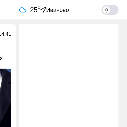
○
+25
Иваново
14:41
»