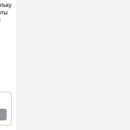
льку
оты
3