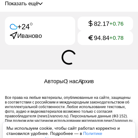
Показать ещё
82.17
○
+0.76
+24
Иваново
94.84
+0.78
Авторы
О нас
Архив
Все права на любые материалы, опубликованные на сайте, защищены
в соответствии с российским и международным законодательством об
интеллектуальной собственности. Любое использование текстовых,
фото, аудио и видеоматериалов возможно только с согласия
правообладателя (news1ivanovo.ru). Персональные данные (ФЗ 152).
При полном или частичном использовании материалов news1ivanovo.ru
активная индексируемая гиперссылка на исходный материал
Мы используем cookie, чтобы сайт работал корректно и
обязательна. Запрещено для детей. Оригинал текста:
становился удобнее. Подробнее — в
Политике
https://news1ivanovo.ru/