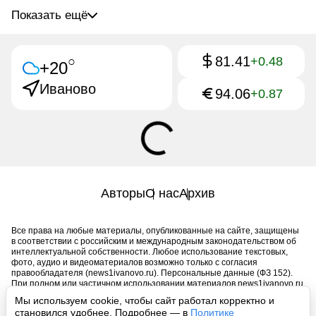
Показать ещё
81.41
○
+0.48
+20
Иваново
94.06
+0.87
Авторы
О нас
Архив
Все права на любые материалы, опубликованные на сайте, защищены
в соответствии с российским и международным законодательством об
интеллектуальной собственности. Любое использование текстовых,
фото, аудио и видеоматериалов возможно только с согласия
правообладателя (news1ivanovo.ru). Персональные данные (ФЗ 152).
При полном или частичном использовании материалов news1ivanovo.ru
активная индексируемая гиперссылка на исходный материал
Мы используем cookie, чтобы сайт работал корректно и
обязательна. Запрещено для детей. Оригинал текста:
становился удобнее. Подробнее — в
Политике
https://news1ivanovo.ru/