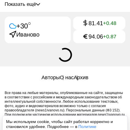
Показать ещё
81.41
○
+0.48
+30
Иваново
94.06
+0.87
Авторы
О нас
Архив
Все права на любые материалы, опубликованные на сайте, защищены
в соответствии с российским и международным законодательством об
интеллектуальной собственности. Любое использование текстовых,
фото, аудио и видеоматериалов возможно только с согласия
правообладателя (news1ivanovo.ru). Персональные данные (ФЗ 152).
При полном или частичном использовании материалов news1ivanovo.ru
активная индексируемая гиперссылка на исходный материал
Мы используем cookie, чтобы сайт работал корректно и
обязательна. Запрещено для детей. Оригинал текста:
становился удобнее. Подробнее — в
Политике
https://news1ivanovo.ru/