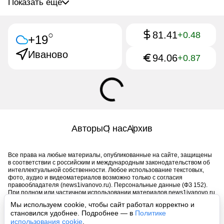
Показать ещё
81.41
○
+0.48
+19
Иваново
94.06
+0.87
Авторы
О нас
Архив
Все права на любые материалы, опубликованные на сайте, защищены
в соответствии с российским и международным законодательством об
интеллектуальной собственности. Любое использование текстовых,
фото, аудио и видеоматериалов возможно только с согласия
правообладателя (news1ivanovo.ru). Персональные данные (ФЗ 152).
При полном или частичном использовании материалов news1ivanovo.ru
активная индексируемая гиперссылка на исходный материал
Мы используем cookie, чтобы сайт работал корректно и
обязательна. Запрещено для детей. Оригинал текста:
становился удобнее. Подробнее — в
Политике
https://news1ivanovo.ru/
использования cookie
.