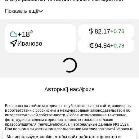
Показать ещё
82.17
○
+0.76
+18
Иваново
94.84
+0.78
Авторы
О нас
Архив
Все права на любые материалы, опубликованные на сайте, защищены
в соответствии с российским и международным законодательством об
интеллектуальной собственности. Любое использование текстовых,
фото, аудио и видеоматериалов возможно только с согласия
правообладателя (news1ivanovo.ru). Персональные данные (ФЗ 152).
При полном или частичном использовании материалов news1ivanovo.ru
активная индексируемая гиперссылка на исходный материал
Мы используем cookie, чтобы сайт работал корректно и
обязательна. Запрещено для детей. Оригинал текста: