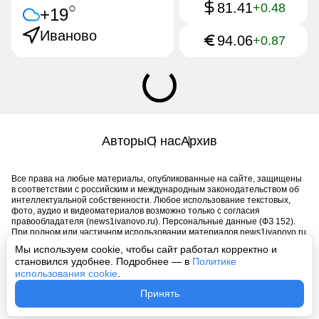
81.41
○
+0.48
+19
Иваново
94.06
+0.87
Авторы
О нас
Архив
Все права на любые материалы, опубликованные на сайте, защищены
в соответствии с российским и международным законодательством об
интеллектуальной собственности. Любое использование текстовых,
фото, аудио и видеоматериалов возможно только с согласия
правообладателя (news1ivanovo.ru). Персональные данные (ФЗ 152).
При полном или частичном использовании материалов news1ivanovo.ru
активная индексируемая гиперссылка на исходный материал
Мы используем cookie, чтобы сайт работал корректно и
обязательна. Запрещено для детей. Оригинал текста:
становился удобнее. Подробнее — в
Политике
https://news1ivanovo.ru/
использования cookie
.
Пользовательское соглашение
|
Политика конфиденциальности
|
Принять
Политика использования cookie