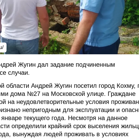
u/
Андрей Жугин дал задание подчиненным
се случаи.
й области Андрей Жугин посетил город Кохму, 
ями дома №27 на Московской улице. Граждане
ой на неудовлетворительные условия проживан
ризнано непригодным для эксплуатации и опас
 январе текущего года. Несмотря на данное
асти определили крайний срок выселения жиль
года, вынуждая людей проживать в условиях