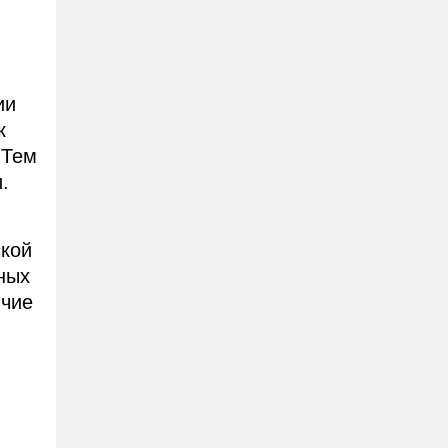
ии
к
 Тем
.
ской
ных
ичие