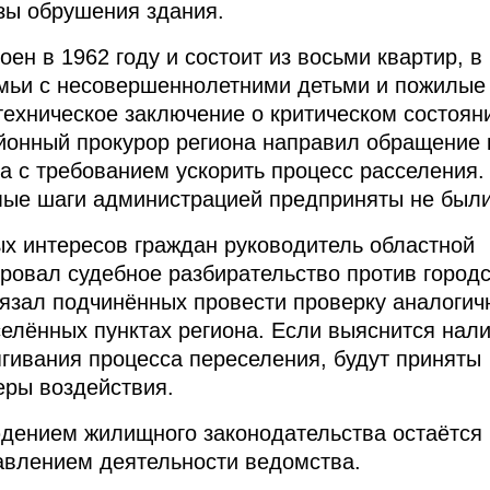
зы обрушения здания.
ен в 1962 году и состоит из восьми квартир, в
емьи с несовершеннолетними детьми и пожилые
техническое заключение о критическом состоян
йонный прокурор региона направил обращение 
а с требованием ускорить процесс расселения.
мые шаги администрацией предприняты не были
х интересов граждан руководитель областной
ровал судебное разбирательство против город
язал подчинённых провести проверку аналогич
селённых пунктах региона. Если выяснится нал
ягивания процесса переселения, будут приняты
еры воздействия.
дением жилищного законодательства остаётся
авлением деятельности ведомства.