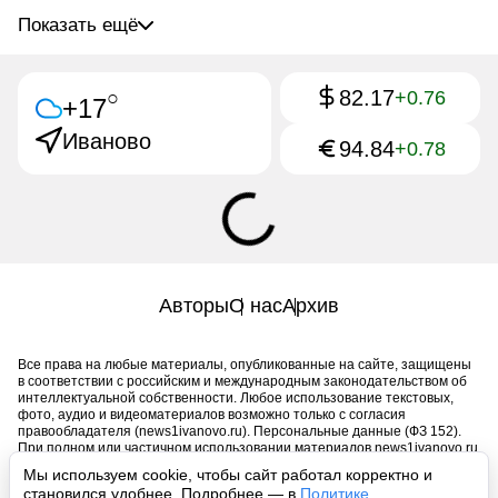
Показать ещё
82.17
○
+0.76
+17
Иваново
94.84
+0.78
Авторы
О нас
Архив
Все права на любые материалы, опубликованные на сайте, защищены
в соответствии с российским и международным законодательством об
интеллектуальной собственности. Любое использование текстовых,
фото, аудио и видеоматериалов возможно только с согласия
правообладателя (news1ivanovo.ru). Персональные данные (ФЗ 152).
При полном или частичном использовании материалов news1ivanovo.ru
активная индексируемая гиперссылка на исходный материал
Мы используем cookie, чтобы сайт работал корректно и
обязательна. Запрещено для детей. Оригинал текста:
становился удобнее. Подробнее — в
Политике