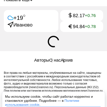
82.17
○
+0.76
+19
Иваново
94.84
+0.78
Авторы
О нас
Архив
Все права на любые материалы, опубликованные на сайте, защищены
в соответствии с российским и международным законодательством об
интеллектуальной собственности. Любое использование текстовых,
фото, аудио и видеоматериалов возможно только с согласия
правообладателя (news1ivanovo.ru). Персональные данные (ФЗ 152).
При полном или частичном использовании материалов news1ivanovo.ru
активная индексируемая гиперссылка на исходный материал
Мы используем cookie, чтобы сайт работал корректно и
обязательна. Запрещено для детей. Оригинал текста:
становился удобнее. Подробнее — в
Политике
https://news1ivanovo.ru/
использования cookie
.