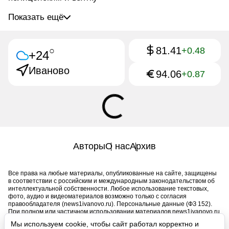
Показать ещё
81.41
○
+0.48
+24
Иваново
94.06
+0.87
Авторы
О нас
Архив
Все права на любые материалы, опубликованные на сайте, защищены
в соответствии с российским и международным законодательством об
интеллектуальной собственности. Любое использование текстовых,
фото, аудио и видеоматериалов возможно только с согласия
правообладателя (news1ivanovo.ru). Персональные данные (ФЗ 152).
При полном или частичном использовании материалов news1ivanovo.ru
активная индексируемая гиперссылка на исходный материал
Мы используем cookie, чтобы сайт работал корректно и
обязательна. Запрещено для детей. Оригинал текста: