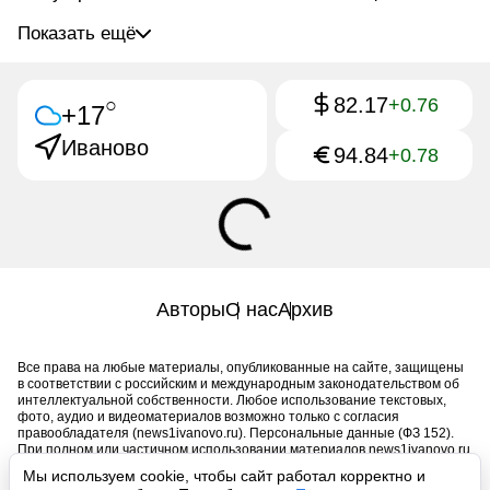
Показать ещё
82.17
○
+0.76
+17
Иваново
94.84
+0.78
Авторы
О нас
Архив
Все права на любые материалы, опубликованные на сайте, защищены
в соответствии с российским и международным законодательством об
интеллектуальной собственности. Любое использование текстовых,
фото, аудио и видеоматериалов возможно только с согласия
правообладателя (news1ivanovo.ru). Персональные данные (ФЗ 152).
При полном или частичном использовании материалов news1ivanovo.ru
активная индексируемая гиперссылка на исходный материал
Мы используем cookie, чтобы сайт работал корректно и
обязательна. Запрещено для детей. Оригинал текста: