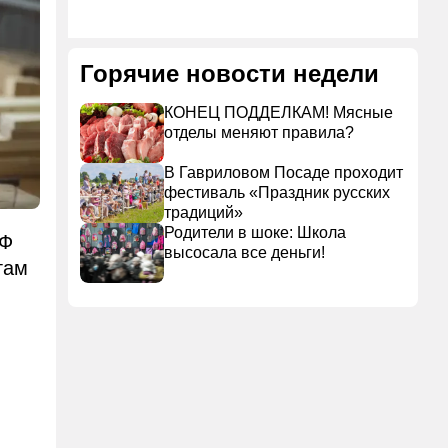
Горячие новости недели
КОНЕЦ ПОДДЕЛКАМ! Мясные
отделы меняют правила?
В Гавриловом Посаде проходит
фестиваль «Праздник русских
традиций»
Родители в шоке: Школа
РФ
высосала все деньги!
гам