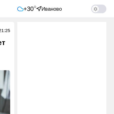
○
+30
Иваново
21:25
ет